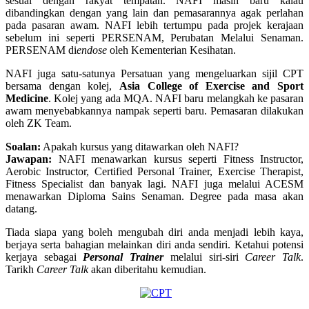
sesuai dengan rakyat tempatan. NAFI masih baru kalau
dibandingkan dengan yang lain dan pemasarannya agak perlahan
pada pasaran awam. NAFI lebih tertumpu pada projek kerajaan
sebelum ini seperti PERSENAM, Perubatan Melalui Senaman.
PERSENAM di
endose
oleh Kementerian Kesihatan.
NAFI juga satu-satunya Persatuan yang mengeluarkan sijil CPT
bersama dengan kolej,
Asia College of Exercise and Sport
Medicine
. Kolej yang ada MQA. NAFI baru melangkah ke pasaran
awam menyebabkannya nampak seperti baru. Pemasaran dilakukan
oleh ZK Team.
Soalan:
Apakah kursus yang ditawarkan oleh NAFI?
Jawapan:
NAFI menawarkan kursus seperti Fitness Instructor,
Aerobic Instructor, Certified Personal Trainer, Exercise Therapist,
Fitness Specialist dan banyak lagi. NAFI juga melalui ACESM
menawarkan Diploma Sains Senaman. Degree pada masa akan
datang.
Tiada siapa yang boleh mengubah diri anda menjadi lebih kaya,
berjaya serta bahagian melainkan diri anda sendiri. Ketahui potensi
kerjaya sebagai
Personal Trainer
melalui siri-siri
Career Talk
.
Tarikh
Career Talk
akan diberitahu kemudian.