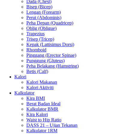
Dada (Chest)
Bisep (Bicep)
Lengan (Forearm)
Perut (Abdominis)
Peha Depan (Quadricep)
Oblig (Obligue)
Trapezius
Trisep (Tricep)
Kepak (Lattisimus Dorsi)
Rhomboid
Pinggang (Erector Spinae)
Punggung (Gluteus)
Peha Belakang (Hamstring)
Betis (Calf)
Kalori
Kalori Makanan
Kalori Aktiviti
Kalkulator
Kira BMI
Berat Badan Ideal
Kalkulator BMR
Kira Kalori
Waist to Hip Ratio
DASS 21 – Ujian Tekanan
Kalkulator 1RM