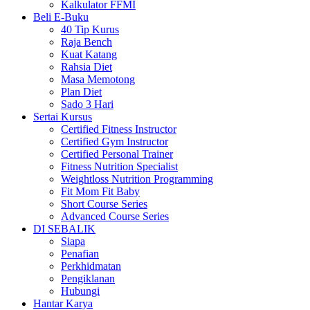
Kalkulator FFMI
Beli E-Buku
40 Tip Kurus
Raja Bench
Kuat Katang
Rahsia Diet
Masa Memotong
Plan Diet
Sado 3 Hari
Sertai Kursus
Certified Fitness Instructor
Certified Gym Instructor
Certified Personal Trainer
Fitness Nutrition Specialist
Weightloss Nutrition Programming
Fit Mom Fit Baby
Short Course Series
Advanced Course Series
DI SEBALIK
Siapa
Penafian
Perkhidmatan
Pengiklanan
Hubungi
Hantar Karya