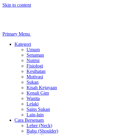
Skip to content
Primary Menu
Kategori
Umum
Senaman
Nutrisi
Fisiologi
Kesihatan
Motivasi
Sukan
Kisah Kejayaan
Kenali Gim
Wanita
Lelaki
Sains Sukan
Lain-lain
Cara Bersenam
Leher (Neck)
Bahu (Shoulder)